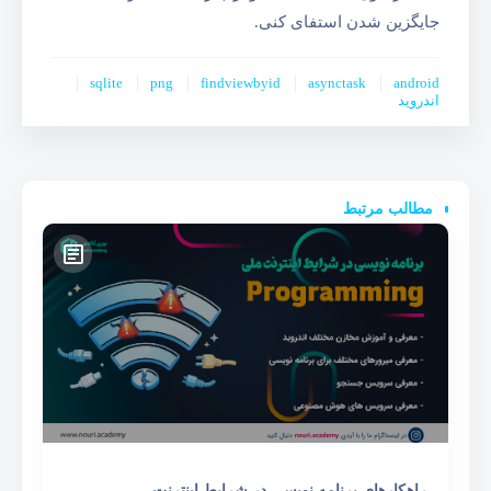
جایگزین شدن استفای کنی.
sqlite
png
findviewbyid
asynctask
android
اندروید
مطالب مرتبط
راهکارهای برنامه نویسی در شرایط اینترنت