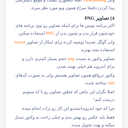
پیدا کردن دقیقا سراغ همون ویو مورد نظر میره.
4) تصاویر PNG
اکثر برنامه نویس ها برای اینکه تصاویر رو توی برنامه های
خودشون قرار بدن و نشون بدن از
PNG
استفاده میکنن.
ولی گوگل شدیدا توصیه کرده برای اینکار از تصاویر
vector
استفاده بشه بهتره.
تصاویر وکتور به نسبت
png
حجم بسیار کمتری دارن و
برای اند‌روید هم خیلی بهینه شدن.
وکتور درواقع همون تصاویر هستش ولی به صورت کدهای
xml
ساخته شده.
اصلا نگران این نباش که چطور تصاویر رو با کد میتونم
درست کنم!
چرا که خود اندرویداستدیو این کار رو برات انجام میده.
فقط باید عکس رو بهش بدی و خیلی راحت به وکتور تبدیل
میکنه و بهت تحویل میده.