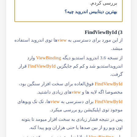
بررسی کردم.
بهترین دیتابیس اندروید چیه؟
3) FindViewById
از این مورد برای دسترسی به
view
ها توی اند‌روید استفاده
میشد.
از نسخه 3.6 اند‌روید استدیو دیگه
ViewBinding
وارد
اند‌رویداستدیو شد و کم کم جایگزین
FindViewById
قرار
گرفت.
FindViewById
فوق‌العاده برای سخت افزار سنگین بود،
مخصوصا اگه لایه ها و
view
های زیادی داشتید.
FindViewById
برای دسترسی به
view
ها، تک تک ویوهای
موجود توی اپلیکیشن رو بررسی میکرد.
پس در نتیجه فشار زیادی به سخت افزار میومد تا بتونه
اون ویو رو از بین صدها یا حتی هزاران ویو پیدا کنه.
ولی
ViewBinding
اصلا اینطوری نیست و موقع دسترسی