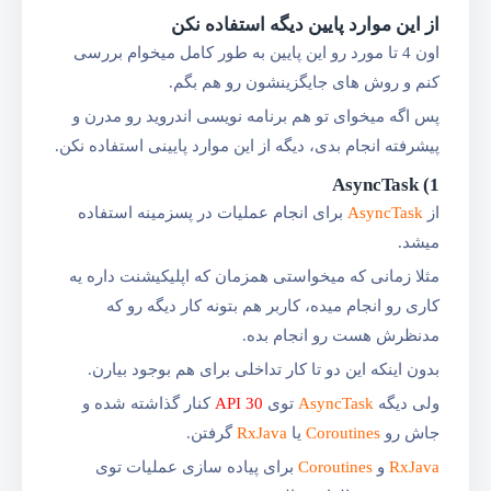
از این موارد پایین دیگه استفاده نکن
اون 4 تا مورد رو این پایین به طور کامل میخوام بررسی
کنم و روش های جایگزینشون رو هم بگم.
پس اگه میخوای تو هم برنامه نویسی اندروید رو مدرن و
پیشرفته انجام بدی، دیگه از این موارد پایینی استفاد‌ه نکن.
1) AsyncTask
از
AsyncTask
برای انجام عملیات در پسزمینه استفاده
میشد.
مثلا زمانی که میخواستی همزمان که اپلیکیشنت داره یه
کاری رو انجام میده، کاربر هم بتونه کار دیگه رو که
مدنظرش هست رو انجام بده.
بدون اینکه این دو تا کار تداخلی برای هم بوجود بیارن.
ولی دیگه
AsyncTask
توی
API 30
کنار گذاشته شده و
جاش رو
Coroutines
یا
RxJava
گرفتن.
RxJava
و
Coroutines
برای پیاده سازی عملیات توی