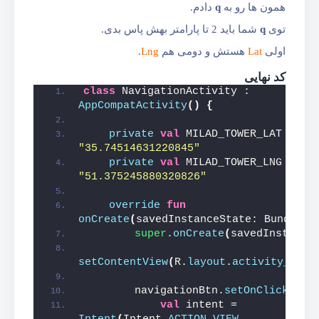
همون ها رو به
q
دادم.
توی
q
شما باید 2 تا پارامتر بهش پاس بدی.
اولی
Lat
هستش و دومی هم
Lng
.
کد نهایی
class
 NavigationActivity : 
AppCompatActivity
()
{
private
val
 MILAD_TOWER_LAT = 
"35.74514631220845"
private
val
 MILAD_TOWER_LNG = 
"51.375245880320826"
override
fun
onCreate
(
savedInstanceState: Bundle?
)
super
.
onCreate
(
savedInstance
setContentView
(
R.
layout
.
activity_navi
        navigationBtn.
setOnClickList
val
 intent = 