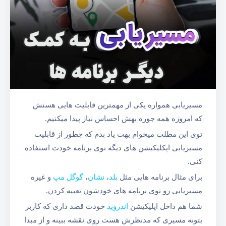
مسیریابی همواره یکی از مهمترین قابلیت هایی هستش
که امروزه همه جوره بهش احساس نیاز پیدا میکنیم.
توی این مطلب میخوام بهت یاد بدم که چطور از قابلیت
مسیر‌یابی اپکلیکیشن های دیگه توی برنامه خودت استفاده
کنی.
برای مثال برنامه هایی مثل
بلد
،
نشان
،
گوگل مپ
و غیره
مسیر‌یابی رو توی برنامه های خودشون تعبیه کردن.
شما هم داخل اپلیکیشن
اندروید
خودت قصد داری که کاربر
بتونه مسیری که مدنظرش هست روی نقشه ببینه و از مبدا