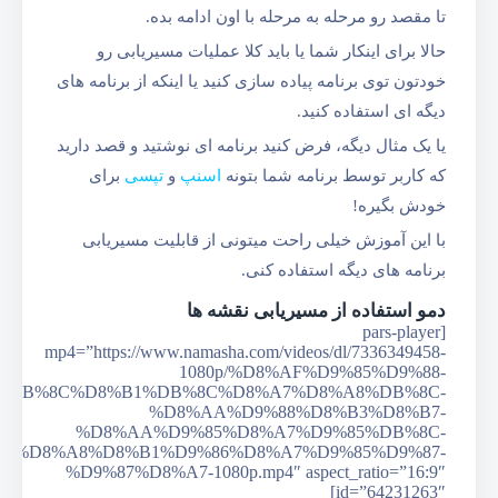
تا مقصد رو مرحله به مرحله با اون ادامه بده.
حالا برای اینکار شما یا باید کلا عملیات مسیر‌یابی رو
خودتون توی برنامه پیاده سازی کنید یا اینکه از برنامه های
دیگه ای استفاده کنید.
یا یک مثال دیگه، فرض کنید برنامه ای نوشتید و قصد دارید
که کاربر توسط برنامه شما بتونه
اسنپ
و
تپسی
برای
خودش بگیره!
با این آموزش خیلی راحت میتونی از قابلیت مسیر‌یابی
برنامه های دیگه استفاده کنی.
دمو استفاده از مسیریابی نقشه ها
[pars-player
mp4=”https://www.namasha.com/videos/dl/7336349458-
1080p/%D8%AF%D9%85%D9%88-
%DB%8C%D8%B1%DB%8C%D8%A7%D8%A8%DB%8C-
%D8%AA%D9%88%D8%B3%D8%B7-
%D8%AA%D9%85%D8%A7%D9%85%DB%8C-
%D8%A8%D8%B1%D9%86%D8%A7%D9%85%D9%87-
%D9%87%D8%A7-1080p.mp4″ aspect_ratio=”16:9″
id=”64231263″]