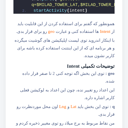
q=
$MILAD_TOWER_LAT
,
$MILAD_TOWER_LNG
"
)
startActivity
(
intent
)
همونطور که گفتم برای استفاده کردن از این قابلیت باید
از
Intent
ها استفاده کنی و عبارت
geo
رو برای قرار بدی.
با اینکار اندروید توی لیست اپلیکیشن های گوشیت میگرده
و هر برنامه ای که از این اینتنت استفاده کرده باشه برای
کاربر نشون میده.
توضیحات تکمیلی Intent
geo :
توی این بخش اگه توجه کنی 2 تا صفر قرار داده
شده.
این اعداد رو تغییر نده، چون این اعداد به لوکیشن فعلی
کاربر اشاره داره.
q :
توی این بخش باید
Lat
و
Lng
اون محل موردنظرت رو
قرار بدی.
من نقاط مربوط به برج میلاد رو توی مغییر ذخیره کردم و