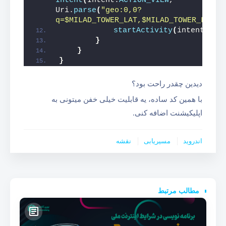
Intent
(
Intent.
ACTION_VIEW
, 
Uri.
parse
(
"geo:0,0?
q=
$MILAD_TOWER_LAT
,
$MILAD_TOWER_LNG
"
)
startActivity
(
intent
)
}
}
}
دیدین چقدر راحت بود؟
با همین کد ساده، یه قابلیت خیلی خفن میتونی به
اپلیکیشنت اضافه کنی.
اندروید
مسیریابی
نقشه
مطالب مرتبط