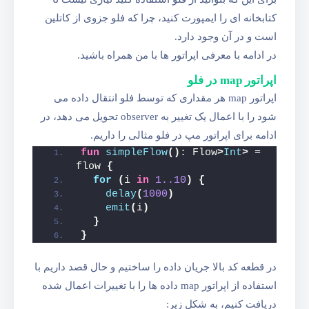
کتابخانه ای را ایمپورت کنید، چرا که فلو جزوی از کاتلین
است و در آن وجود دارد.
در ادامه با معرفی اپراتور ها با من همراه باشید.
اپراتور map در فلو
اپراتور map هر مقداری که توسط فلو انتقال داده می
شود را با اعمال یک تغییر به observer تحویل می دهد، در
ادامه برای اپراتور مپ در فلو مثالی را داریم.
fun
simpleFlow
()
: Flow
>
Int
>
 = 
flow 
{
for
(
i 
in
1.
.10
)
{
delay
(
1000
)
emit
(
i
)
}
}
در قطعه کد بالا جریان داده را ساختیم و حال قصد داریم با
استفاده از اپراتور map داده ها را با تغییرات اعمال شده
دریافت کنیم، به شکل زیر: