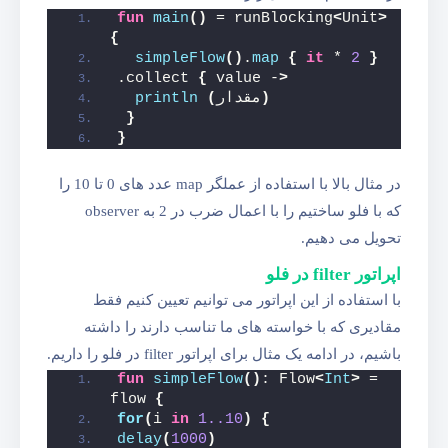
fun
main
()
 = runBlocking
<
Unit
>
{
simpleFlow
()
.
map
{
it
 * 
2
}
.collect 
{
 value -
>
)
مقدار
(
println
}
}
در مثال بالا با استفاده از عملگر map عدد های 0 تا 10 را
که با فلو ساختیم را با اعمال ضرب در 2 به observer
تحویل می دهیم.
اپراتور filter در فلو
با استفاده از این اپراتور می توانیم تعیین کنیم فقط
مقادیری که با خواسته های ما تناسب دارند را داشته
باشیم، در ادامه یک مثال برای اپراتور filter در فلو را داریم.
fun
simpleFlow
()
: Flow
<
Int
>
 = 
flow 
{
for
(
i 
in
1.
.10
)
{
delay
(
1000
)