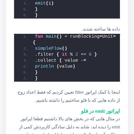
emit
(
i
)
}
}
داده ها ساخته شدند.
fun
main
()
 = runBlocking
<
Unit
>
{
simpleFlow
()
.filter 
{
it
 % 
2
 == 
0
}
.collect 
{
 value -
>
println
(
value
)
}
}
اینجا با کمک اپراتور filter تعیین کردیم که فقط اعداد زوج
از داده هایی که با فلو ساختیم را داشته باشیم.
اپراتور emit در فلو
در مثال هایی که در بخش های بالا داشتیم قطعا اپراتور
emit را دیده اید، شاید به دلیل سادگی کاربردش کمی از