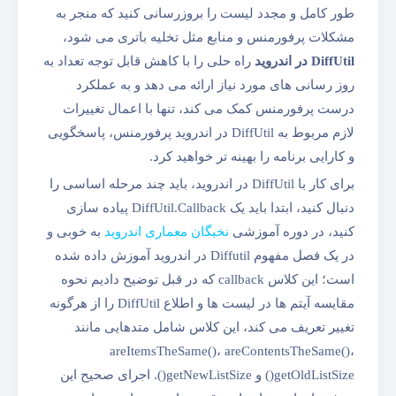
طور کامل و مجدد لیست را بروزرسانی کنید که منجر به
مشکلات پرفورمنس و منابع مثل تخلیه باتری می شود،
DiffUtil در اندروید
راه حلی را با کاهش قابل توجه تعداد به
روز رسانی های مورد نیاز ارائه می دهد و به عملکرد
درست پرفورمنس کمک می کند، تنها با اعمال تغییرات
لازم مربوط به DiffUtil در اندروید پرفورمنس، پاسخگویی
و کارایی برنامه را بهینه تر خواهید کرد.
برای کار با DiffUtil در اندروید، باید چند مرحله اساسی را
دنبال کنید، ابتدا باید یک DiffUtil.Callback پیاده سازی
کنید، در دوره آموزشی
نخبگان معماری اندروید
به خوبی و
در یک فصل مفهوم Diffutil در اندروید آموزش داده شده
است؛ این کلاس callback که در قبل توضیح دادیم نحوه
مقایسه آیتم ها در لیست ها و اطلاع DiffUtil را از هرگونه
تغییر تعریف می کند، این کلاس شامل متدهایی مانند
areItemsTheSame()، areContentsTheSame()،
getOldListSize() و getNewListSize(). اجرای صحیح این