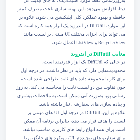
به‌روزرسانی فقط موارد آسیب‌دیده، به‌ جای آپدیت کل
دیتا، افزایش می‌دهد، این بهینه سازی باعث مصرف کمتر
حافظه و بهبود عملکرد کلی اپلیکیشن می شود، علاوه بر
این موارد، DiffUtil در اندروید یک ابزار همه کاره است که
می تواند برای اجزای مختلف UI مبتنی بر لیست مانند
RecyclerView و ListView اعمال شود.
معایب Diffutil در اندروید
در حالی که DiffUtil یک ابزار قدرتمند است،
محدودیت‌هایی دارد که باید در نظر داشت، در درجه اول
برای کار با مجموعه داده های ثابت طراحی شده است،
چون تفاوت بین دو لیست ثابت را محاسبه می کند، به روز
رسانی پویا بصورت آنی ممکن است به ملاحظات بیشتزی
و پیاده سازی های سفارشی نیاز داشته باشد.
علاوه بر این، DiffUtil در درجه اول UI های مبتنی بر
لیست را هدف قرار می دهد، بنابراین برنامه آن ممکن
است برای همه انواع رابط های کاربری مناسب نباشد،
برای سناریو های پیچیده‌تر UI، رویکرد های جایگزین یا