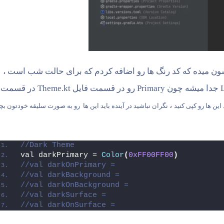
Colo کلیک کردم که داره نشون میده که کد رنگ ها رو اضافه کردم که برای حالت شب است ،
برای حالت روز با همین نام هاست فقط اول هر نام Light جدا میشه چون Primary رو در قسمت فایل Theme.kt در قسمت
،
این ها رو کپی کنید
نگران نباشید در آینده باید این ها رو به صورت سلیقه خودتون بچی
//Dark Theme
val darkPrimary = 
Color
(
0xFF00FF00
)
//val darkOnPrimary =
//val darkBackground =
//val darkOnBackground =
//val darkSurface =
//val darkOnSurface =