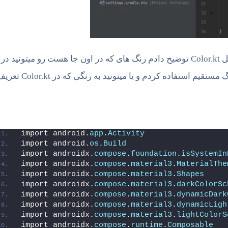
کد های عکس بالا در زیر هستند و همین طوری که در فایل Color.kt توضیح دادم رنگ های که در اون جا هست رو میتونید
این جا استفاده کنید مثلا در قسمت Primary من از کد رنگ مستقیم استفاده کردم و یا میتونید به رنگی که د
import android.
app
.
Activity
import android.
os
.
Build
import androidx.
compose
.
foundation
.
isSystemIn
import androidx.
compose
.
material3
.
MaterialThe
import androidx.
compose
.
material3
.
Shapes
import androidx.
compose
.
material3
.
darkColorSc
import androidx.
compose
.
material3
.
dynamicDark
import androidx.
compose
.
material3
.
dynamicLigh
import androidx.
compose
.
material3
.
lightColorS
import androidx.
compose
.
runtime
.
Composable