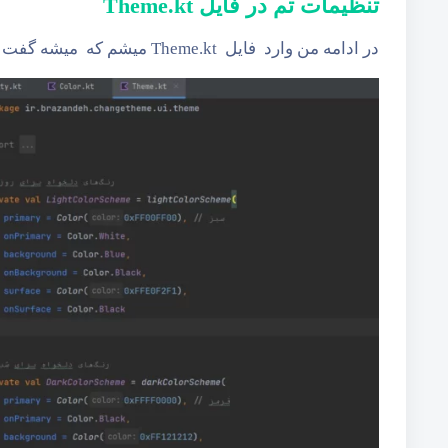
تنظیمات تم در فایل Theme.kt
در ادامه من وارد فایل Theme.kt میشم که میشه گفت فایل اصلی ما هست که بخوایم این تم ها رو عوض کنیم