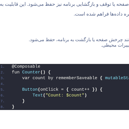
ندگی (Lifecycle) مانند چرخش صفحه یا توقف و بازگشایی برنامه نیز حفظ می‌شود. این قابلیت به
ه داده‌ها فراهم شده است.
تغییرات محیطی.
@Composable
fun 
Counter
()
{
    var count by rememberSaveable 
{
mutableSt
Button
(
onClick = 
{
 count++ 
})
{
Text
(
"Count: $count"
)
}
}