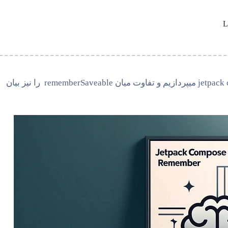
در این مقاله به بررسی و معرفی remember در jetpack compose میپردازیم و تفاوت میان rememberSaveable را نیز بیان