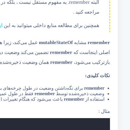
البته remember. یه مفهوم مستقل نیست ، بلکه در معرفی state بیان شد ، برای مطالعه منابع خارجی به
مراجعه کنید .
همچنین برای مطالعه منابع داخلی میتوانید به این
ای
remember
مشابه
mutableStateOf
اصلی اینجاست که
remember
بازترکیب می‌شود،
remember
همان وضعیت ذخیره‌شده قب
نکات کلیدی:
remember
برای نگه‌داشتن وضعیت در طول چرخه‌های بازترکیب Recompose استف
وضعیت ذخیره‌شده توسط
remember
فقط در طول عمر همان Composable
استفاده از
remember
باعث می‌شود که هنگام تغییرات UI، وضعیت از دست نرود و پایدار بماند.
مثال :