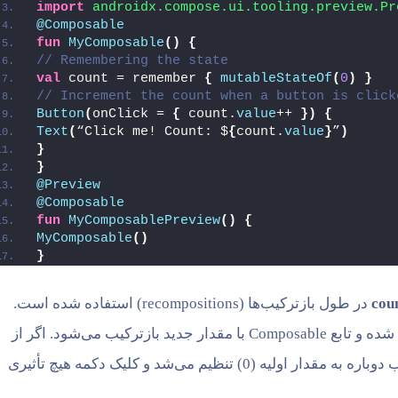
import
 androidx.compose.ui.tooling.preview.Pr
@Composable
fun
MyComposable
()
{
// Remembering the state
val
 count = remember 
{
mutableStateOf
(
0
)
}
// Increment the count when a button is click
Button
(
onClick = 
{
 count.
value
++ 
})
{
Text
(
“Click me! Count: $
{
count.
value
}
”
)
}
}
@Preview
@Composable
fun
MyComposablePreview
()
{
MyComposable
()
}
cou
در طول بازترکیب‌ها (recompositions) استفاده شده است.
قدار جدید بازترکیب می‌شود. اگر از
در هر بازترکیب دوباره به مقدار اولیه (0) تنظیم می‌شد و کلیک دکمه هیچ تأثیری