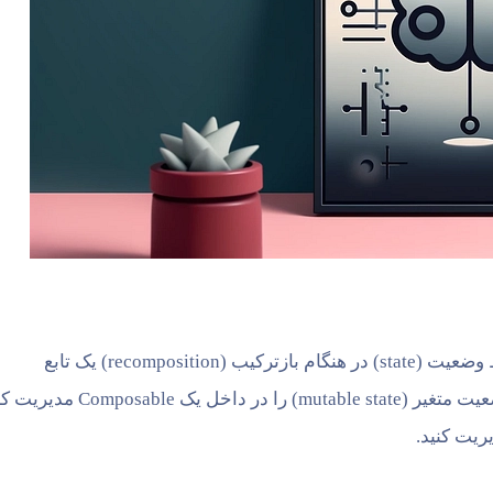
ابزاری برای حفظ وضعیت (state) در هنگام بازترکیب (recomposition) یک تابع
Composable است. این تابع به شما امکان می‌دهد که وضعیت متغیر (mutable state) را در داخل
ریت کنید.