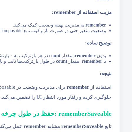
مزیت استفاده از
remember:
remember
به مدیریت بهینه وضعیت کمک می‌کند.
وضعیت متغیر حتی در صورت بازترکیب تابع Composable به دلیل تغییرات خارجی یا تعاملات کاربر، حفظ می‌شود.
توضیح ساده:
بدون
remember
: مقدار
count
در هر بازترکیب به ۰ بازنشانی می‌شود.
با
remember
: مقدار
count
در طول بازترکیب‌ها ثابت و پای
نتیجه:
استفاده از
remember
جلوگیری کرده و رفتار مورد انتظار UI را تضمین می‌کند.
rememberSaveable :حفظ در طول چرخه زندگی Lifecycle
تابع
rememberSaveable
مشابه
remember
عمل می‌کند،