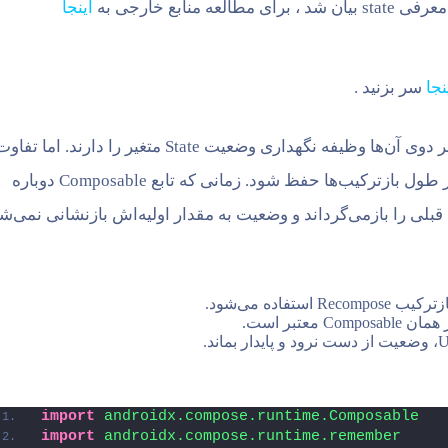
اینجا
نجا
سر بزنید .
عمل می‌کند، زیرا هر دوی آن‌ها وظیفه نگهداری وضعیت State متغیر را دارند. اما تفا
تضمین می‌کند وضعیت در طول بازترکیب‌ها حفظ شود. زمانی که تابع Composable دوباره
لی را بازمی‌گرداند و وضعیت به مقدار اولیه‌اش بازنشانی نمی‌شو
اده می‌شود.
 معتبر است.
import
 androidx.compose.runtime.Composable
import
 androidx.compose.runtime.remember