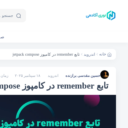
صف
خانه
اندروید
تابع remember در کامپوز jetpack compose
حسین مقدسی برازنده
اندروید
۱۸ سپتامبر ۲۰۲۵
زمان خوا
تابع remember در کامپوز jetpack compose