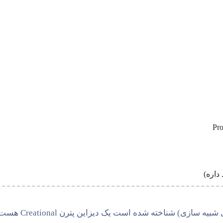
دیزاین پترن Prototype که همچنین با نام Clone (به معنای شبیه سازی) شناخت