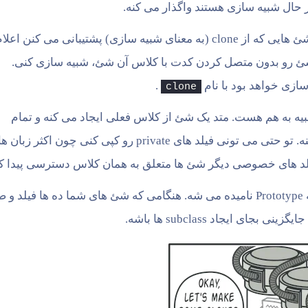
دیزاین پترن Prototype یک interface مشترک برای همۀ شئ هایی که از clone (به معنای شبیه سازی) پشتیبانی می کنن اعل
و می ده که یک شئ رو بدون متصل کردن کدت با کلاس آن شئ، شبیه سازی کنی.
.
clone
یه به هم هست. متد یک شئ از کلاس فعلی ایجاد می کنه و تمام
مقادیر فیلدهای شئ قدیمی رو به شئ جدید منتقل می کنه. تو حتی می تونی فیلد های private رو کپی کنی چون اکثر 
فیلد های خصوصی دیگر شئ ها متعلق به همان کلاس دسترسی پیدا ک
شئ ای که از شبیه سازی شدن خودش، پشتیبانی می کنه Prototype نامیده می شه. هنگامی که شئ های شما ده ها فیلد و
ی ایجاد subclass ها باشه.