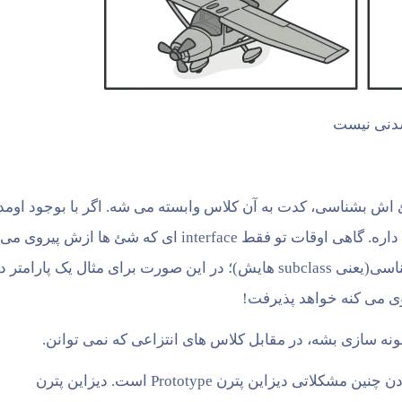
شدنی نیست
شئ اش بشناسی، کدت به آن کلاس وابسته می شه. اگر با بوجود اومد
وابستگی اضافی مشکلی نداری، یک مشکل دیگری وجود داره. گاهی اوقات تو فقط interface ای که شئ ها ازش پیروی می
کنن رو می شناسی، اما concrete class هایش رو نمی شناسی(یعنی subclass هایش)؛ در این صورت برای مثال یک پارامتر
راهکار برای کپی کردن دقیق یک شئ و جلوگیری از رخدادن چنین مشکلاتی دیزاین پترن Prototype است. دیزاین پترن