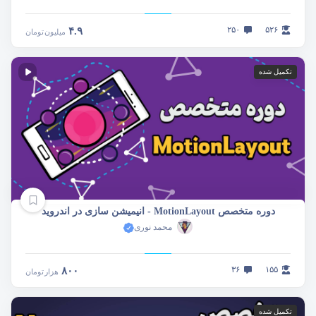
۲۵۰
۵۲۶
۴.۹
میلیون
تومان
تکمیل شده
دوره متخصص MotionLayout - انیمیشن سازی در اندروید
محمد نوری
۳۶
۱۵۵
۸۰۰
هزار
تومان
تکمیل شده