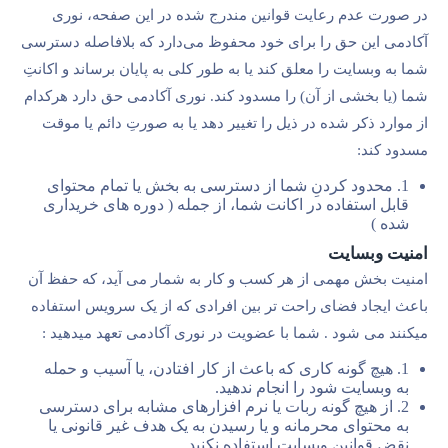
در صورت عدم رعایت قوانین مندرج شده در این صفحه، نوری
آکادمی این حق را برای خود محفوظ می‌دارد که بلافاصله دسترسی
شما به وبسایت را معلق کند یا به طور کلی به پایان برساند و اکانتِ
شما (یا بخشی از آن) را مسدود کند. نوری آکادمی حق دارد هرکدام
از موارد ذکر شده در ذیل را تغییر دهد یا به صورتِ دائم یا موقت
مسدود کند:
1. محدود کردنِ شما از دسترسی به بخش یا تمام محتوای
قابل استفاده در اکانت شما، از جمله ( دوره های خریداری
شده )
امنیت وبسایت
امنیت بخش مهمی از هر کسب و کار به شمار می آید، که حفظ آن
باعث ایجاد فضای راحت تر بین افرادی که از یک سرویس استفاده
میکنند می شود . شما با عضویت در نوری آکادمی تعهد میدهید :‌
1. هیچ گونه کاری که باعث از کار افتادن، یا آسیب و حمله
به وبسایت شود را انجام ندهید.
2. از هیچ گونه ربات یا نرم افزارهای مشابه برای دسترسی
به محتوای محرمانه و یا رسیدن به یک هدف غیر قانونی یا
نقض قوانین وبسایت استفاده نکنید.